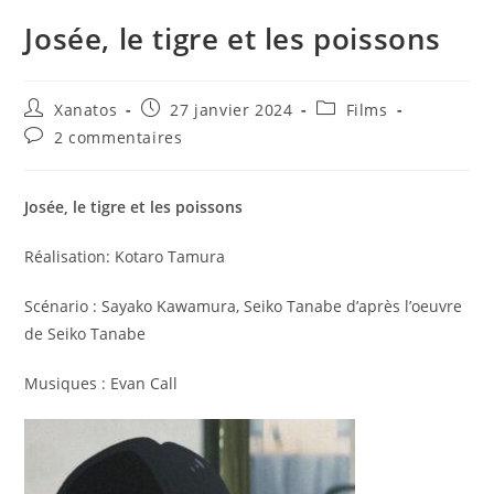
Josée, le tigre et les poissons
Auteur/autrice
Publication
Post
Xanatos
27 janvier 2024
Films
de
publiée :
category:
Commentaires
2 commentaires
la
de
publication :
la
publication :
Josée, le tigre et les poissons
Réalisation: Kotaro Tamura
Scénario : Sayako Kawamura, Seiko Tanabe d’après l’oeuvre
de Seiko Tanabe
Musiques : Evan Call