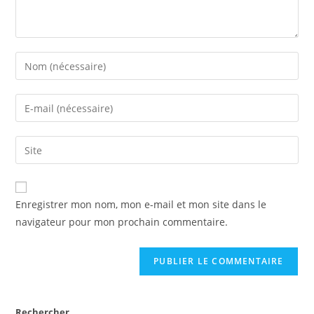
Enter
your
name
Enter
or
your
username
email
Saisir
to
address
l’URL
comment
to
de
comment
votre
Enregistrer mon nom, mon e-mail et mon site dans le
site
navigateur pour mon prochain commentaire.
(facultatif)
Rechercher