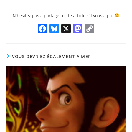
N'hésitez pas à partager cette article s'il vous a plu
F
Bl
X
M
C
a
u
a
o
c
e
st
p
e
sk
o
y
VOUS DEVRIEZ ÉGALEMENT AIMER
b
y
d
Li
o
o
n
o
n
k
k