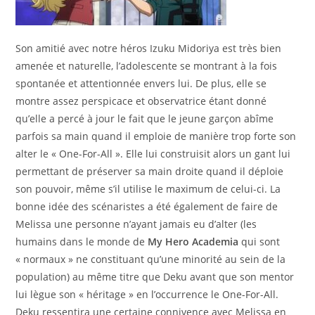
Son amitié avec notre héros Izuku Midoriya est très bien
amenée et naturelle, l’adolescente se montrant à la fois
spontanée et attentionnée envers lui. De plus, elle se
montre assez perspicace et observatrice étant donné
qu’elle a percé à jour le fait que le jeune garçon abîme
parfois sa main quand il emploie de manière trop forte son
alter le « One-For-All ». Elle lui construisit alors un gant lui
permettant de préserver sa main droite quand il déploie
son pouvoir, même s’il utilise le maximum de celui-ci. La
bonne idée des scénaristes a été également de faire de
Melissa une personne n’ayant jamais eu d’alter (les
humains dans le monde de
My Hero Academia
qui sont
« normaux » ne constituant qu’une minorité au sein de la
population) au même titre que Deku avant que son mentor
lui lègue son « héritage » en l’occurrence le One-For-All.
Deku ressentira une certaine connivence avec Melissa en