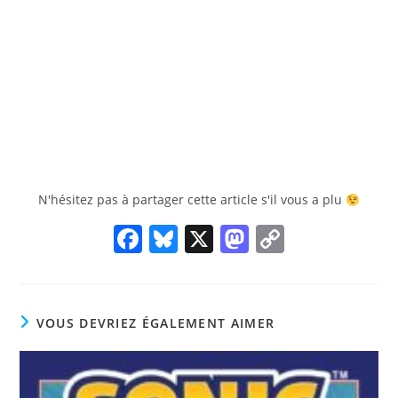
N'hésitez pas à partager cette article s'il vous a plu
F
Bl
X
M
C
a
u
a
o
c
e
st
p
e
sk
o
y
VOUS DEVRIEZ ÉGALEMENT AIMER
b
y
d
Li
o
o
n