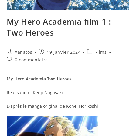
My Hero Academia film 1 :
Two Heroes
Auteur/autrice
Publication
Post
Xanatos
19 janvier 2024
Films
de
publiée :
category:
Commentaires
0 commentaire
la
de
publication :
la
publication :
My Hero Academia Two Heroes
Réalisation : Kenji Nagasaki
D’après le manga original de Kōhei Horikoshi