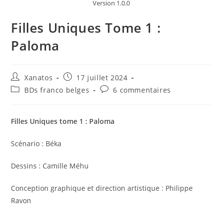
Version 1.0.0
Filles Uniques Tome 1 :
Paloma
Auteur/autrice
Publication
Xanatos
17 juillet 2024
de
publiée :
Post
Commentaires
BDs franco belges
6 commentaires
la
category:
de
publication :
la
publication :
Filles Uniques tome 1 : Paloma
Scénario : Béka
Dessins : Camille Méhu
Conception graphique et direction artistique : Philippe
Ravon