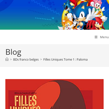
Skip
to
content
Menu
Blog
>
BDs franco belges
>
Filles Uniques Tome 1 : Paloma