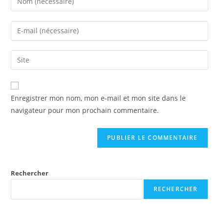
your
name
Enter
or
your
username
email
Saisir
to
address
l’URL
comment
to
de
comment
votre
Enregistrer mon nom, mon e-mail et mon site dans le
site
navigateur pour mon prochain commentaire.
(facultatif)
Rechercher
RECHERCHER