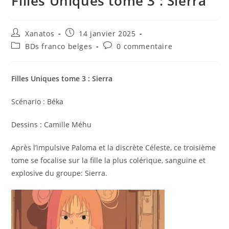
Filles Uniques tome 3 : Sierra
Auteur/autrice
Publication
Xanatos
14 janvier 2025
de
publiée :
Post
Commentaires
BDs franco belges
0 commentaire
la
category:
de
publication :
la
publication :
Filles Uniques tome 3 : Sierra
Scénario : Béka
Dessins : Camille Méhu
Après l’impulsive Paloma et la discrète Céleste, ce troisième
tome se focalise sur la fille la plus colérique, sanguine et
explosive du groupe: Sierra.