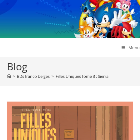
Skip
to
content
Menu
Blog
>
BDs franco belges
>
Filles Uniques tome 3 : Sierra