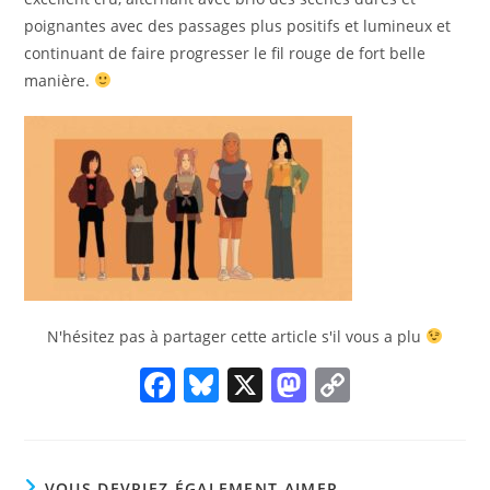
poignantes avec des passages plus positifs et lumineux et
continuant de faire progresser le fil rouge de fort belle
manière.
N'hésitez pas à partager cette article s'il vous a plu
F
Bl
X
M
C
a
u
a
o
c
e
st
p
e
sk
o
y
VOUS DEVRIEZ ÉGALEMENT AIMER