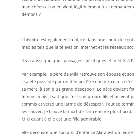
manichéen et on en vient légitimement à se demander qu
démons ?
L’histoire est également replacé dans une contexte co
médias tels que la télévision, Internet et les réseaux so
Il y a aussi quelques passages spécifiques et inédits à
Par exemple, le père de Miki retrouve son épouse et son
ci a été possédé par un démon. Pire encore, celui ci s’es
sa mère, à son plus grand désespoir. Le père devient fou
femme, mais il sait que c’est son propre fils et ne veut pa
commis et verse une larme de désespoir. Tout se termin
les sauver. Je trouve la mort de Tarô encore plus horribl
Miki quant à elle est une fille admirable:
elle découvre que son ami d’enfance Akira est un jeune