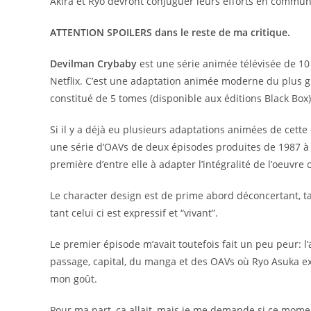
Akira et Ryo devront conjuguer leurs efforts en commu
ATTENTION SPOILERS dans le reste de ma critique.
Devilman Crybaby
est une série animée télévisée de 1
Netflix. C’est une adaptation animée moderne du plus 
constitué de 5 tomes (disponible aux éditions Black Box)
Si il y a déjà eu plusieurs adaptations animées de cett
une série d’OAVs de deux épisodes produites de 1987 à
première d’entre elle à adapter l’intégralité de l’oeuvre o
Le character design est de prime abord déconcertant, tant
tant celui ci est expressif et “vivant”.
Le premier épisode m’avait toutefois fait un peu peur: l’
passage, capital, du manga et des OAVs où Ryo Asuka ex
mon goût.
Pour ma part, ça allait, mais je me demande si ce momen