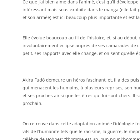
Ce que j’ai bien aimé dans l’animé, c’est qu’il dévelop
intéressant mais sous exploité dans le manga (elle fait
et son armée) est ici beaucoup plus importante et est la 
Elle évolue beaucoup au fil de l’histoire, et, si au début
involontairement éclipsé auprès de ses camarades de cla
petit, ses rapports avec elle change, et on sent qu’elle 
Akira Fudô demeure un héros fascinant, et, il a des pul
qui menacent les humains, à plusieurs reprises, son hum
et ses proches ainsi que les êtres qui lui sont chers. Il 
prochain.
On retrouve dans cette adaptation animée l’idéologie for
vils de l’humanité tels que le racisme, la guerre, le mépri
célèbre de Hobbes: “l’homme est un loup pour l’homme”.