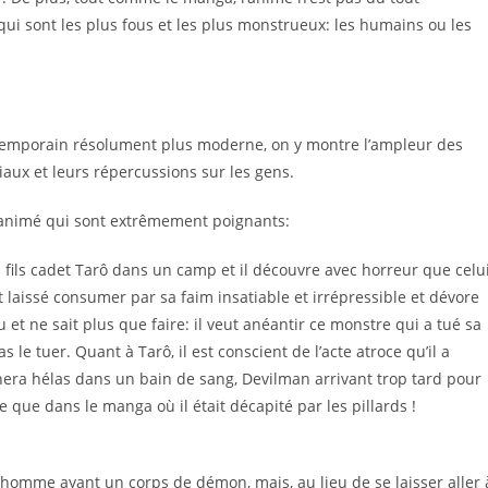
i sont les plus fous et les plus monstrueux: les humains ou les
ntemporain résolument plus moderne, on y montre l’ampleur des
ciaux et leurs répercussions sur les gens.
 l’animé qui sont extrêmement poignants:
 fils cadet Tarô dans un camp et il découvre avec horreur que celu
t laissé consumer par sa faim insatiable et irrépressible et dévore
 et ne sait plus que faire: il veut anéantir ce monstre qui a tué sa
s le tuer. Quant à Tarô, il est conscient de l’acte atroce qu’il a
era hélas dans un bain de sang, Devilman arrivant trop tard pour
e que dans le manga où il était décapité par les pillards !
 homme ayant un corps de démon, mais, au lieu de se laisser aller 