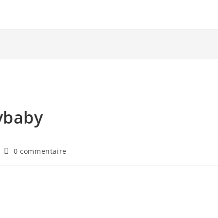
ybaby
Commentaires
0 commentaire
de
la
publication :