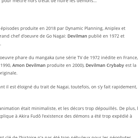
n pour mettre hors d’état de nuire les démons…
0 épisodes produite en 2018 par Dynamic Planning, Aniplex et
grand chef d’oeuvre de Go Nagai:
Devilman
publié en 1972 et
.
e oeuvre phare du mangaka (une série TV de 1972 inédite en France,
 1990,
Amon Devilman
produite en 2000),
Devilman Crybaby
est la
riginale.
 il est éloigné du trait de Nagai, toutefois, on s’y fait rapidement,
animation était minimaliste, et les décors trop dépouillés. De plus, 
plique à Akira Fudô l’existence des démons a été trop expédié à
t clé de l’histoire n’a pas été trop nébuleux pour les néophytes