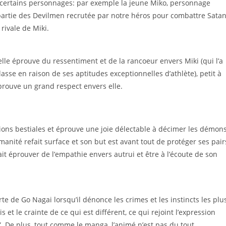
pe certains personnages: par exemple la jeune Miko, personnage
 partie des Devilmen recrutée par notre héros pour combattre Sata
rivale de Miki.
, elle éprouve du ressentiment et de la rancoeur envers Miki (qui l’a
sse en raison de ses aptitudes exceptionnelles d’athlète), petit à
éprouve un grand respect envers elle.
sions bestiales et éprouve une joie délectable à décimer les démon
anité refait surface et son but est avant tout de protéger ses pair
sait éprouver de l’empathie envers autrui et être à l’écoute de son
te de Go Nagai lorsqu’il dénonce les crimes et les instincts les plu
s et le crainte de ce qui est différent, ce qui rejoint l’expression
 De plus, tout comme le manga, l’animé n’est pas du tout