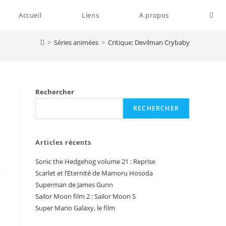
Togg
Accueil
Liens
A propos
>
Séries animées
>
Critique: Devilman Crybaby
webs
sear
Rechercher
RECHERCHER
Articles récents
Sonic the Hedgehog volume 21 : Reprise
Scarlet et l’Eternité de Mamoru Hosoda
Superman de James Gunn
Sailor Moon film 2 : Sailor Moon S
Super Mario Galaxy, le film