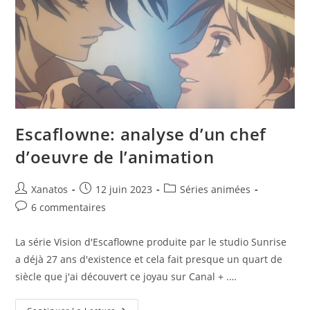
Escaflowne: analyse d’un chef
d’oeuvre de l’animation
Auteur/autrice
Publication
Post
Xanatos
12 juin 2023
Séries animées
de
publiée :
category:
Commentaires
6 commentaires
la
de
publication :
la
La série Vision d'Escaflowne produite par le studio Sunrise
publication :
a déjà 27 ans d'existence et cela fait presque un quart de
siècle que j'ai découvert ce joyau sur Canal + .…