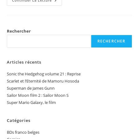
Escaflowne:
Continuer La Lecture
Analyse
D’un
Chef
D’oeuvre
De
L’animation
Rechercher
RECHERCHER
Articles récents
Sonic the Hedgehog volume 21 : Reprise
Scarlet et l’Eternité de Mamoru Hosoda
Superman de James Gunn
Sailor Moon film 2 : Sailor Moon S
Super Mario Galaxy, le film
Catégories
BDs franco belges