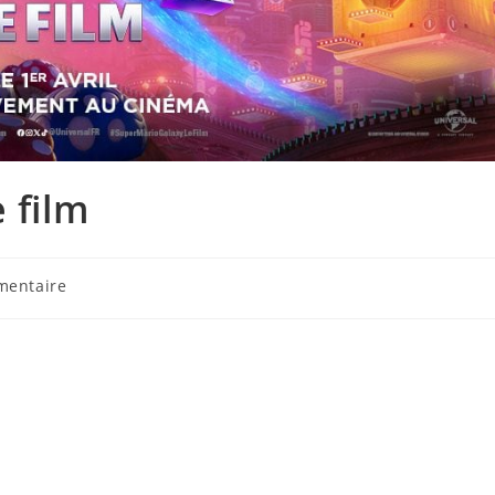
 film
aires
mentaire
on :