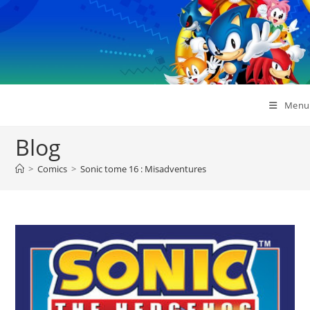
Skip
to
content
Menu
Blog
>
Comics
>
Sonic tome 16 : Misadventures