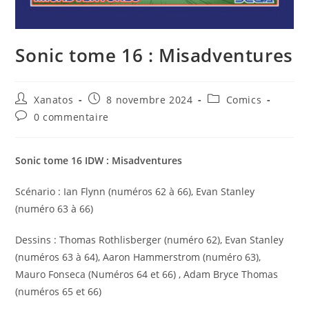
Sonic tome 16 : Misadventures
Auteur/autrice
Publication
Post
Xanatos
8 novembre 2024
Comics
de
publiée :
category:
Commentaires
0 commentaire
la
de
publication :
la
publication :
Sonic tome 16 IDW : Misadventures
Scénario : Ian Flynn (numéros 62 à 66), Evan Stanley
(numéro 63 à 66)
Dessins : Thomas Rothlisberger (numéro 62), Evan Stanley
(numéros 63 à 64), Aaron Hammerstrom (numéro 63),
Mauro Fonseca (Numéros 64 et 66) , Adam Bryce Thomas
(numéros 65 et 66)