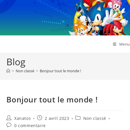
Skip
to
content
Menu
Blog
>
Non classé
>
Bonjour tout le monde !
Bonjour tout le monde !
Auteur/autrice
Publication
Post
Xanatos
2 avril 2023
Non classé
de
publiée :
category:
Commentaires
0 commentaire
la