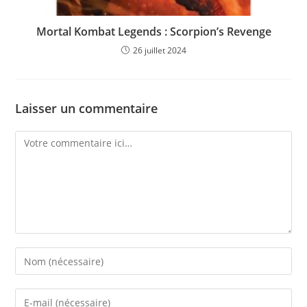
Mortal Kombat Legends : Scorpion’s Revenge
26 juillet 2024
Laisser un commentaire
Comment
Enter
your
name
Enter
or