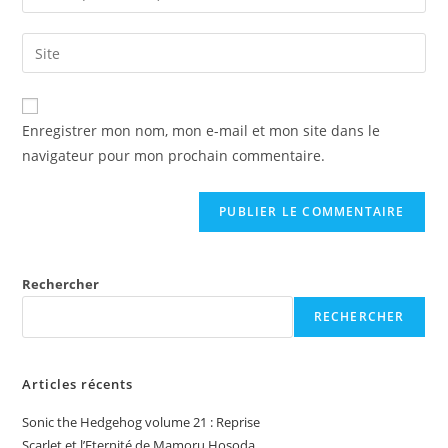
your
username
email
Saisir
to
address
l’URL
comment
to
de
comment
votre
Enregistrer mon nom, mon e-mail et mon site dans le
site
navigateur pour mon prochain commentaire.
(facultatif)
Rechercher
RECHERCHER
Articles récents
Sonic the Hedgehog volume 21 : Reprise
Scarlet et l’Eternité de Mamoru Hosoda