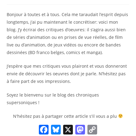
de
publication :
la
publication :
Bonjour à toutes et à tous. Cela me taraudait l’esprit depuis
longtemps, j’ai pu maintenant le concrétiser: voici mon
blog. J’y écrirai des critiques d’oeuvres: il s’agira aussi bien
de séries d’animation ou en prises de vue réelles, de film
live ou d’animation, de jeux vidéos ou encore de bandes
dessinées (BD franco belges, comics et manga).
J’espère que mes critiques vous plairont et vous donneront
envie de découvrir les oeuvres dont je parle. N’hésitez pas
à faire part de vos impressions.
Soyez le bienvenu sur le blog des chroniques
supersoniques !
N'hésitez pas à partager cette article s'il vous a plu
F
Bl
X
M
C